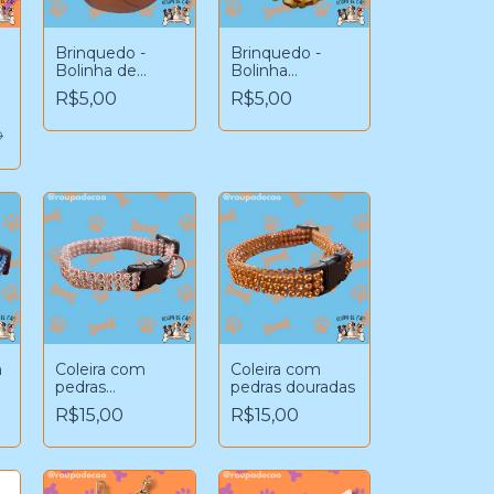
Brinquedo -
Brinquedo -
Bolinha de
Bolinha
Basquete
(amarelo)
R$5,00
R$5,00
0
n
Coleira com
Coleira com
pedras
pedras douradas
prateadas
R$15,00
R$15,00