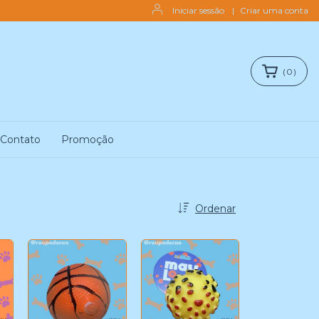
Iniciar sessão
|
Criar uma conta
(
0
)
Contato
Promoção
Ordenar