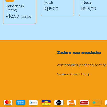
(Azul)
(Rosa)
Bandana G
R$15,00
R$15,00
(verde)
R$2,00
R$5,00
Entre em contato
contato@roupadecao.com.br
Visite o nosso Blog!