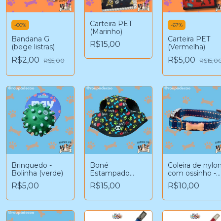
Carteira PET
-
60
%
-
67
%
(Marinho)
Bandana G
Carteira PET
R$15,00
(bege listras)
(Vermelha)
R$2,00
R$5,00
R$5,00
R$15,0
Brinquedo -
Boné
Coleira de nylo
Bolinha (verde)
Estampado
com ossinho -
(Pandinha)
(azul)
R$5,00
R$15,00
R$10,00