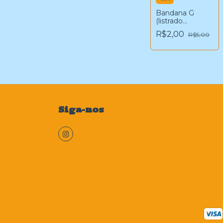
Bandana G
(listrado
vermelho)
R$2,00
R$5,00
Siga-nos