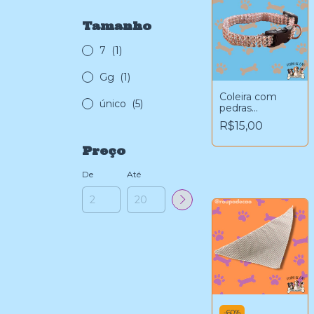
Tamanho
7
(1)
Gg
(1)
Coleira com
único
(5)
pedras
pequenas
R$15,00
prateadas
Preço
De
Até
-
60
%