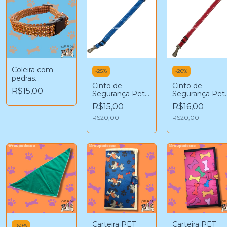
Coleira com
-
25
%
-
20
%
pedras
Cinto de
Cinto de
pequenas
R$15,00
Segurança Pet
Segurança Pet
douradas
(azul)
(vermelho)
R$15,00
R$16,00
R$20,00
R$20,00
Carteira PET
Carteira PET
-
60
%