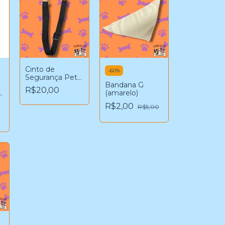
Cinto de
-
60
%
Segurança Pet
Bandana G
(preto)
R$20,00
(amarelo)
R$2,00
R$5,00