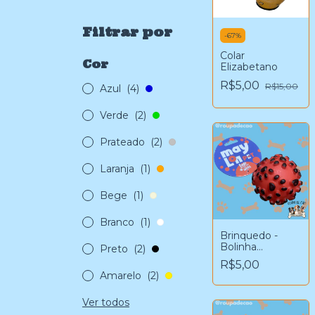
Filtrar por
-
67
%
Colar
Cor
Elizabetano
R$5,00
R$15,00
Azul
(4)
Verde
(2)
Prateado
(2)
Laranja
(1)
Bege
(1)
Branco
(1)
Brinquedo -
Bolinha
Preto
(2)
(vermelho)
R$5,00
Amarelo
(2)
Ver todos