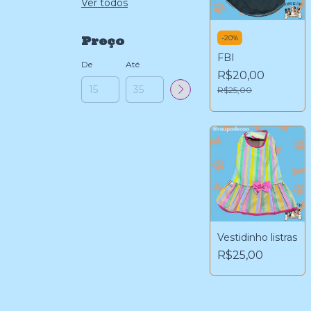
Ver todos
-
20
%
Preço
FBI
De
Até
R$20,00
R$25,00
Vestidinho listras
R$25,00