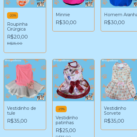
Minnie
Homem Aranh
-
20
%
R$30,00
R$30,00
Roupinha
Cirúrgica
R$20,00
R$25,00
Vestidinho de
Vestidinho
-
29
%
tule
Sorvete
Vestidinho
R$35,00
R$35,00
patinhas
R$25,00
R$35,00