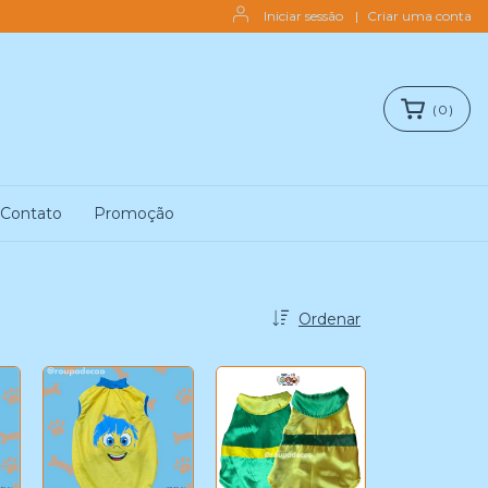
Iniciar sessão
|
Criar uma conta
(
0
)
Contato
Promoção
Ordenar