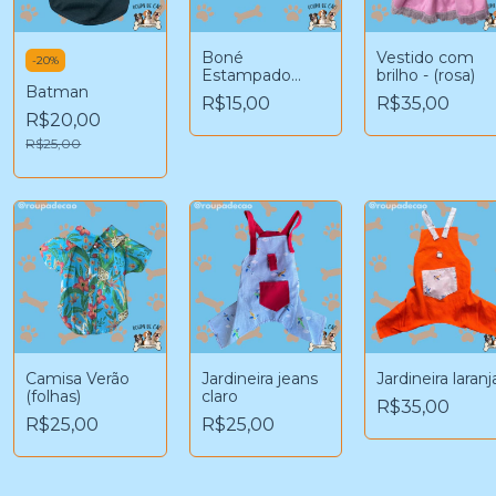
Boné
Vestido com
-
20
%
Estampado
brilho - (rosa)
Batman
(Pandinha)
R$15,00
R$35,00
R$20,00
R$25,00
Camisa Verão
Jardineira jeans
Jardineira laranj
(folhas)
claro
R$35,00
R$25,00
R$25,00