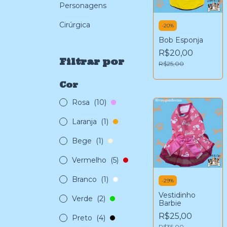
Personagens
Cirúrgica
-
20
%
Bob Esponja
R$20,00
Filtrar por
R$25,00
Cor
Rosa
(10)
Laranja
(1)
Bege
(1)
Vermelho
(5)
Branco
(1)
-
29
%
Vestidinho
Verde
(2)
Barbie
R$25,00
Preto
(4)
R$35,00