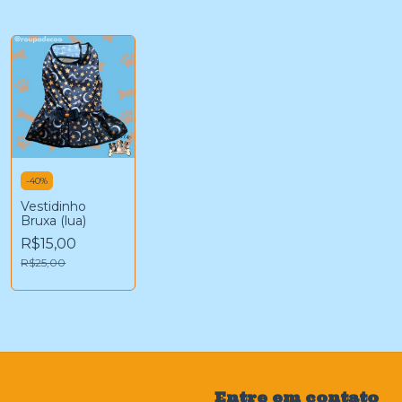
-
40
%
Vestidinho
Bruxa (lua)
R$15,00
R$25,00
Entre em contato