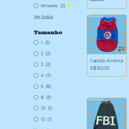
Amarelo
(2)
Ver todos
Tamanho
1
(3)
2
(2)
Capitão América
3
(2)
R$30,00
4
(7)
6
(8)
8
(3)
10
(1)
12
(1)