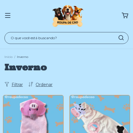
Início
/
Inverno
Inverno
Filtrar
Ordenar