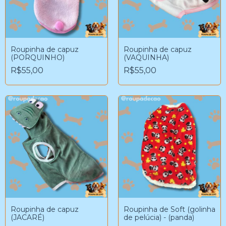
Roupinha de capuz
Roupinha de capuz
(PORQUINHO)
(VAQUINHA)
R$55,00
R$55,00
Roupinha de capuz
Roupinha de Soft (golinha
(JACARÉ)
de pelúcia) - (panda)