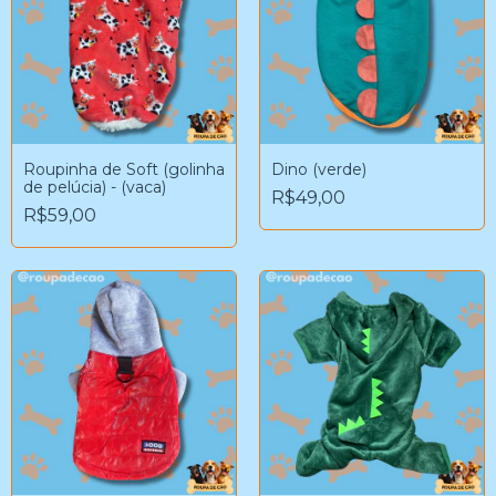
Roupinha de Soft (golinha
Dino (verde)
de pelúcia) - (vaca)
R$49,00
R$59,00