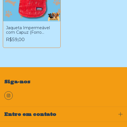
Jaqueta Impermeável
com Capuz (Forro
Quentinho + Engate para
R$59,00
Guia) – Linha Premium
Siga-nos
Entre em contato